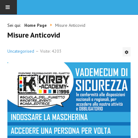
HOME
Sei qui:
Home Page
Misure Anticovid
Misure Anticovid
SCUOLA
Uncategorised
Visite: 4203
CORSI IN SEDE E ON LINE
DOCENTI
EVENTI
PRIVACY
CONTATTI
MISURE ANTICOVID