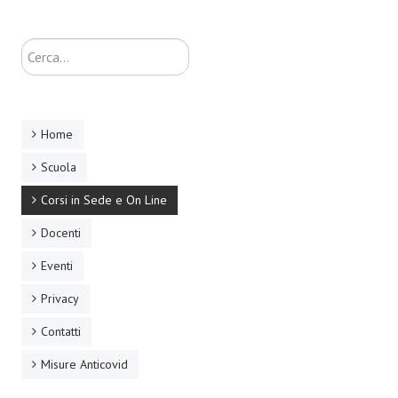
Cerca...
Home
Scuola
Corsi in Sede e On Line
Docenti
Eventi
Privacy
Contatti
Misure Anticovid