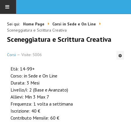
HOME
Sei qui:
Home Page
Corsi in Sede e On Line
Sceneggiatura e Scrittura Creativa
SCUOLA
Sceneggiatura e Scrittura Creativa
CORSI IN SEDE E ON LINE
Corsi
Visite: 5006
DOCENTI
Età:
14-99+
Corso:
in Sede e On Line
EVENTI
Durata:
3 Mesi
Livello/i:
2 (Base e Avanzato)
PRIVACY
Allievi:
Min 3 Max 7
Frequenza:
1 volta a settimana
CONTATTI
Iscrizione:
40 €
Contributo Mensile:
60 €
MISURE ANTICOVID