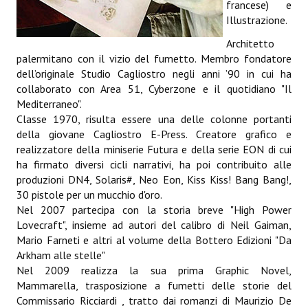
francese) e
Illustrazione.
Architetto
palermitano con il vizio del fumetto. Membro fondatore
dell’originale Studio Cagliostro negli anni ’90 in cui ha
collaborato con Area 51, Cyberzone e il quotidiano "Il
Mediterraneo".
Classe 1970, risulta essere una delle colonne portanti
della giovane Cagliostro E-Press. Creatore grafico e
realizzatore della miniserie Futura e della serie EON di cui
ha firmato diversi cicli narrativi, ha poi contribuito alle
produzioni DN4, Solaris#, Neo Eon, Kiss Kiss! Bang Bang!,
30 pistole per un mucchio d'oro.
Nel 2007 partecipa con la storia breve "High Power
Lovecraft", insieme ad autori del calibro di Neil Gaiman,
Mario Farneti e altri al volume della Bottero Edizioni "Da
Arkham alle stelle"
Nel 2009 realizza la sua prima Graphic Novel,
Mammarella, trasposizione a fumetti delle storie del
Commissario Ricciardi , tratto dai romanzi di Maurizio De