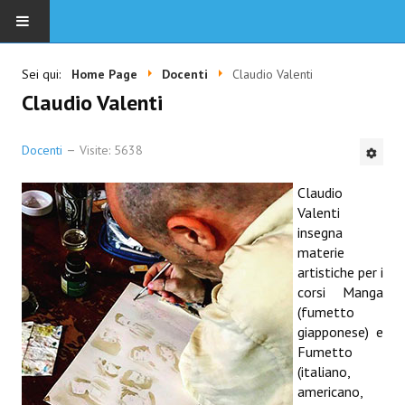
HOME
Sei qui:
Home Page
Docenti
Claudio Valenti
Claudio Valenti
SCUOLA
Docenti
Visite: 5638
CORSI IN SEDE E ON LINE
Claudio
DOCENTI
Valenti
insegna
EVENTI
materie
artistiche per i
PRIVACY
corsi Manga
(fumetto
giapponese) e
CONTATTI
Fumetto
(italiano,
MISURE ANTICOVID
americano,