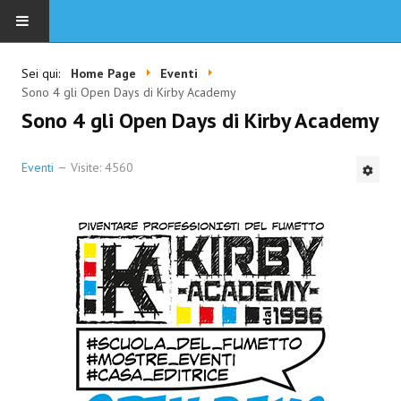
HOME
Sei qui:
Home Page
Eventi
Sono 4 gli Open Days di Kirby Academy
SCUOLA
Sono 4 gli Open Days di Kirby Academy
CORSI IN SEDE E ON LINE
Eventi
Visite: 4560
DOCENTI
EVENTI
PRIVACY
CONTATTI
MISURE ANTICOVID